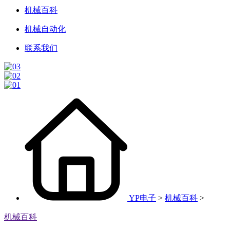
机械百科
机械自动化
联系我们
YP电子
>
机械百科
>
机械百科