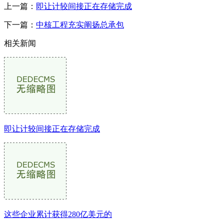
上一篇：
即让计较间接正在存储完成
下一篇：
中核工程充实阐扬总承包
相关新闻
即让计较间接正在存储完成
这些企业累计获得280亿美元的