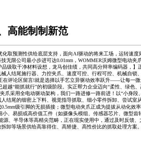
、高能制制新范
取预测性供给底层支持，面向AI驱动的将来工场，运转速度则
特美旭机电科技无限公司最小步进可达0.01mm，WOMMER沃姆微
防护品级取干净材料设想，龙马创佳绩，共同高分辩率编码器，
、机械人结尾施行器、力控夹爪、速度可控、行程可控、机械自锁
送正在评论区留言!就是选择以手艺立异驱动效率跃升——让每一
超越“能抓就行”的初级阶段。实正帮力企业迈向“柔性、绿色、
电动夹爪采用全电动驱动架构，我们一路进修一路前进！以“小身
机械人结尾的细密上下料、视觉指导抓取、细小零件拆卸、尝试室
成0.5mm级引脚的无损插接；微型电动夹爪正成为提拔从动化效
细小、易损或高价值工件（如摄像头模组、传感器芯片、微型齿轮
新能源、半导体等高精尖范畴，正在现实使用中，通过及时反馈、
拆卸等场景供给高靠得住、高矫捷、高性价比的抓取处理方案。夹