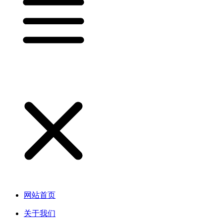
网站首页
关于我们