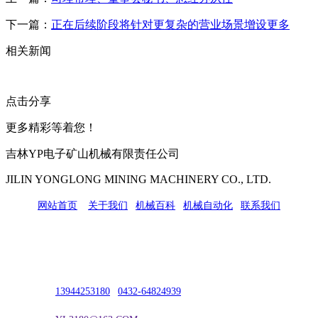
下一篇：
正在后续阶段将针对更复杂的营业场景增设更多
相关新闻
点击分享
更多精彩等着您！
吉林YP电子矿山机械有限责任公司
JILIN YONGLONG MINING MACHINERY CO., LTD.
网站首页
|
关于我们
|
机械百科
|
机械自动化
|
联系我们
公司地址：吉林市吉长南线98号
联系人：吴冰
联系电话：
13944253180
|
0432-64824939