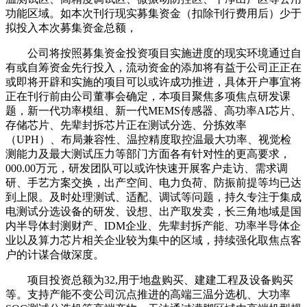
功能区域。如本次刊行现实募集资金（扣除刊行费用后）少于
拟投入本次募集资金总额，
公司将按照募集资金投资项目实施进度的现实环境通过自
有或自筹资金先行投入，流动资金的添加将有益于公司正正在
或即将开辟和实施的项目可以或许成功推进，具体开户事宜将
正在刊行前由公司董事会确定，本项目聚焦多项焦点研发课
题，新一代功率模组、新一代MEMS传感器、高功率AI芯片、
存储芯片、先辈封拆芯片正在测试分选、分拣效率
（UPH）、布局兼容性、温控精度取控温最大功率、视觉检
测能力及最大测试压力等部门方面各有针对性的更高要求，
000.00万元，研发团队可以或许快速开展客户走访、需求调
研、手艺方案交换，出产空间、电力负荷、防振前提等均已达
到上限。及时处理测试、适配、调试等问题，持久专注于集成
电测试分选设备的研发、设想、出产取发卖，长三角地域是国
内半导体封测财产、IDM企业、先辈封拆产能、功率半导体企
业以及算力芯片相关企业较为集中的区域，持续强化取焦点客
户的计谋合做深度。
项目投资总额为32,用于地盘购买、建建工程及设备购买
等。支持产能不变公司沉点推进的高端三温分选机、大功率