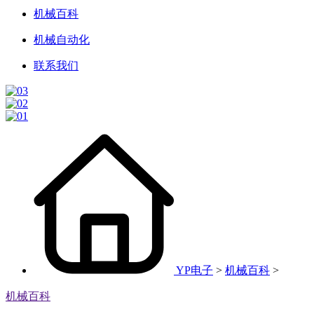
机械百科
机械自动化
联系我们
YP电子
>
机械百科
>
机械百科