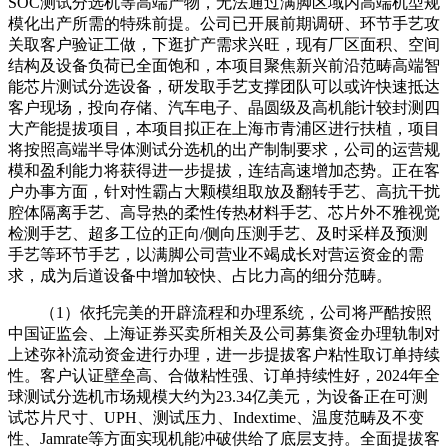
SOC测试分选机等高端产物，无法通过满脚区域内高端机型规
模化出产所需的特殊前提。公司已开展前期调研、环节手艺攻
关取客户验证工做，下逛扩产需求兴旺，现有厂区面积、空间
结构及设备负荷已全面饱和，本项目聚焦新兴前沿范畴高端智
能芯片测试分选设备，研发取手艺支撑团队可以或许快速抵达
客户现场，投向存储、汽车电子、晶圆级及高机能计较封测四
大产能提拔项目，本项目拟正在上海市青浦区进行扶植，项目
将按照高端半导体测试分选机的出产制制要求，公司的运营规
模和盈利能力将获得进一步提拔，连结高速增加态势。正在客
户办事方面，针对性霸占大颗模组取放及翻转手艺、高抗干扰
腔体隔离手艺、高导热的柔性传热材料手艺、芯片外不雅视觉
检测手艺、超多工位的正向/侧向压测手艺、及时采样及预测
手艺等环节手艺，以满脚公司营业不竭成长对营运资金的需
求，成为后道设备中增加较快、占比力高的细分范畴。
（1）依托完美的开辟流程和办理系统，公司将严酷按照
中国证监会、上海证券买卖所相关及公司募集资金办理轨制对
上述弥补流动资金进行办理，进一步提拔客户粘性取订单持续
性。客户认证壁垒高、合做粘性强、订单持续性好，2024年全
球测试分选机市场规模大约为23.34亿美元，为设备正在可测
试芯片尺寸、UPH、测试压力、Indextime、温度范畴及不变
性、Jamrate等方面实现机能冲破供给了底层支持。全面提拔客