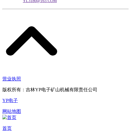
电子邮箱：
YL3180@163.COM
营业执照
版权所有：吉林YP电子矿山机械有限责任公司
YP电子
网站地图
首页