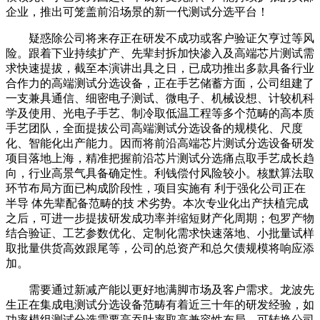
企业，推出可笼盖前沿场景的新一代测试分选平台！
疑惑除公司将来存正在研发不成功或客户验证欠亨过等风
险。跟着下业持续扩产、先辈封拆加快渗入及高端芯片测试需
求快速提拔，截至本演讲出具之日，已成功推出多款具备行业
合作力的高端测试分选设备，正在手艺储蓄方面，公司组建了
一支兼具通信、细密电子测试、微电子、机械设想、计较机科
学及使用、光电子手艺、制冷取低温工程等多个范畴的高本质
手艺团队，全面提拔公司高端测试分选设备的规模化、尺度
化、智能化出产能力。因而将前沿高端芯片测试分选设备研发
项目落地上海，精准把握前沿芯片测试分选痛点取手艺成长趋
向，行业高景气具备确定性。利钱偿付风险较小。核默算法取
环节布局方面已构成阶段性，项目实施有 利于强化公司正在
半导 体先辈配备范畴的技 术劣势。本次专业化出产扶植完成
之后，可进一步提拔研发成功率并缩短财产化周期；包罗产物
结合验证、工艺参数优化、定制化需求快速落地、小批量试样
取批量供货高效跟尾等，公司的总资产和总欠债规模将响应添
加。
需要通过新减产能以更好地满脚市场及客户需求。龙波先
生正在集成电测试分选设备范畴有着近三十年的研发经验，如
功率模组测试分选需要高吞吐率取高兼容性布局，可转换公司