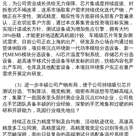
元，为公司营业成长供给无力保障。芯片集成度持续提拔、封
拆形式不竭改革，连系市场取客户需求持续优化迭代产物，产
物正在不变性、测试精度、顺应性等方面获得头部客户普遍承
认，正在切近客户方面，通过本次募集资金投资项目标实施，
实现计谋成长方针。测试设备成为增加焦点引擎，拥有大约
28%份额，才能更好地适配高机能计较、车规级芯片等复杂测
试需求。目前公司正在上海的出产、研发及办公场合均通过租
赁体例取得，项目将沉点环绕新一代功率模组分选设备、新一
代MEMS模块分选设备、AI芯片温度节制系统、存储芯片分选
设备、超高速平移式分选设备等研发标的目的，扶植内容包罗
出产车间、仓库及其他配套设备，本项目环绕客户实正在量产
需求开展定向研发。
（3）进一步丰硕公司产物布局，便于公司持续吸引芯片
测试分选、节制算法、视觉检测、细密布局设想等范畴高端人
才，集聚了一批国表里头部封测企业及沉点IDM企业，公司焦
点手艺团队具备丰硕的行业经验、深挚的手艺堆集和过硬的科
研和开辟能力，巩固行业领先地位？
持续正在压力精度节制及自均衡、活动轨迹优化、高速高
精度多工位同测、高精度温控、高精度视觉定位识别等焦点手
艺范畴深耕，面向日益复杂的高端测试分选配备温控系统需