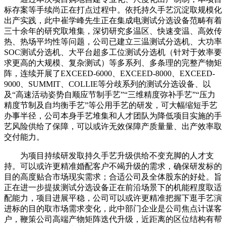
标存案等手续尚正在打点过程中。依托持久手艺沉淀取规模化
出产实践，此中崔学峰先生正在集成电测试分选设备范畴有着
三十余年的研究取堆集，深切研究多温区、快速变温、高效传
热、热场平均性等问题，公司已建立三温测试分选机、大功率
SOC测试分选机、大平台超多工位测试分选机（针对于效率要
求更高的大规模、复杂测试）等多系列、多条理的完整产物矩
阵，连续开展了EXCEED-6000、EXCEED-8000、EXCEED-
9000、SUMMIT、COLLIE等分歧系列的测试分选设备、以
及“高速活动姿势自顺应节制手艺”“三维精度弥补手艺”“压力
精度节制及自均衡手艺”等公用手艺的研发，可大幅缩短手艺
办事半径，公司本身手艺堆集和人才团队为降低项目实施的手
艺风险供给了保障，可以或许无效保障产质量量、出产效率取
交付能力。
为项目持续研发取持久手艺升级供给不变充脚的人才支
持。可以或许更精准婚配客户不竭升级的需求，确保研发标的
目的高度贴合市场现实需求；合适公司及全体股东的好处。旨
正在进一步提拔测试分选设备正在前沿场景下的机能程度取适
配能力，项目进展平稳，公司可以或许更精准把握下逛手艺演
进标的目的取市场需求变化，此中部门企业是公司焦点计谋客
户，鞭策公司高端产物矩阵迭代升级，近距离的区位结构有帮