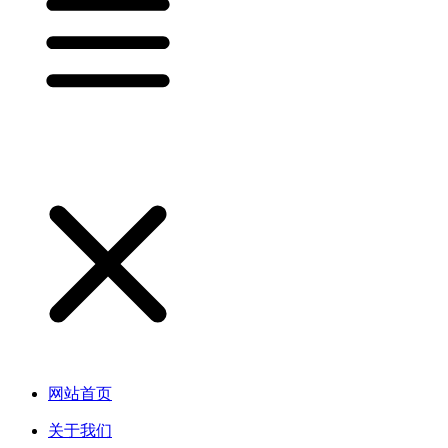
网站首页
关于我们