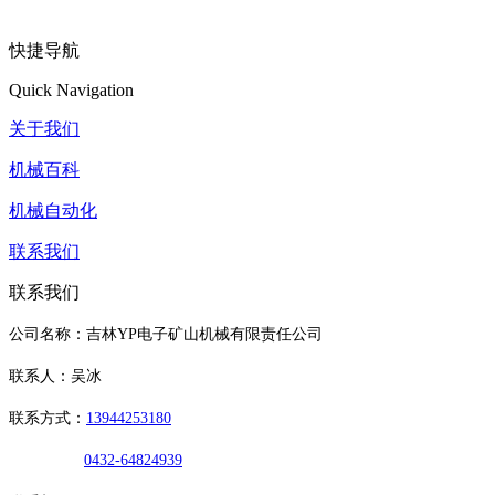
快捷导航
Quick Navigation
关于我们
机械百科
机械自动化
联系我们
联系我们
公司名称：吉林YP电子矿山机械有限责任公司
联系人：吴冰
联系方式：
13944253180
0432-64824939