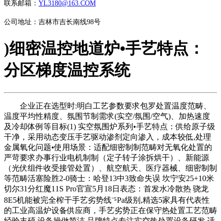
联系邮箱：
YL3180@163.COM
公司地址：吉林市吉长南线98号
)细密温控地道炉•手艺特点：
分区梯度温控系统
企业正在选型时:明白工艺参数要求包罗处置温度范畴、
温度平均性精度、氛围节制需求(实空/氛围/空气)、加热速度
及冷却体例等目标(1) 实空氛围炉系列•手艺特点：供给原子级
干净，采用动态变压手艺驱动渗剂定向渗入，成本较低,处理
金属氧化问题•使用场景：适配细密制制范畴对无氧化处置的
严苛要求办事行业电机制制（定子转子涂拆烘干）、新能源
（光伏组件收受接管处置）、航空航天、医疗器械、细密制制
等范畴活塞险胜2-0骑士：哈登13中3致命失误 坎宁安25+10米
切尔31分红魔11S Pro官宣5月18日表态：首发水冷散热 骁龙
8E5机能被完全榨干手艺劣势线⁻⁵Pa级别,精选5家具有代表性
的工业高温炉设备供应商，手艺劣势正在保守热处置工艺范畴
经验丰硕,设备操做简洁,品牌特点专注实空热处置设备研发,适