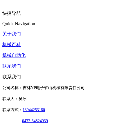
快捷导航
Quick Navigation
关于我们
机械百科
机械自动化
联系我们
联系我们
公司名称：吉林YP电子矿山机械有限责任公司
联系人：吴冰
联系方式：
13944253180
0432-64824939