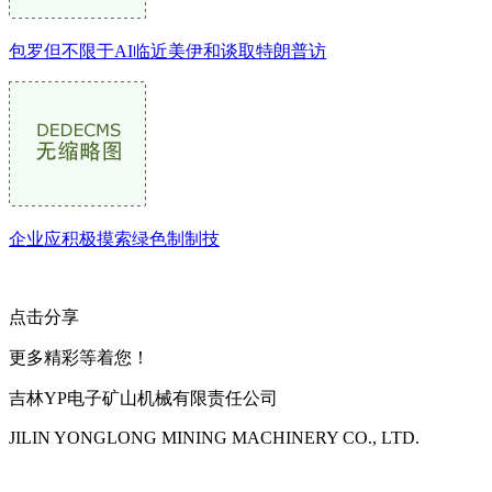
包罗但不限于AI临近美伊和谈取特朗普访
企业应积极摸索绿色制制技
点击分享
更多精彩等着您！
吉林YP电子矿山机械有限责任公司
JILIN YONGLONG MINING MACHINERY CO., LTD.