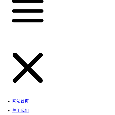
网站首页
关于我们