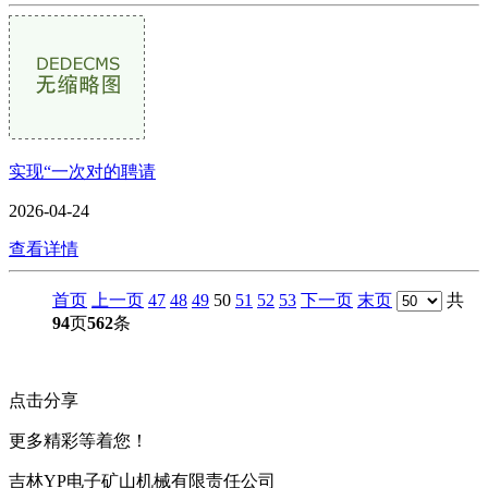
实现“一次对的聘请
2026-04-24
查看详情
首页
上一页
47
48
49
50
51
52
53
下一页
末页
共
94
页
562
条
点击分享
更多精彩等着您！
吉林YP电子矿山机械有限责任公司