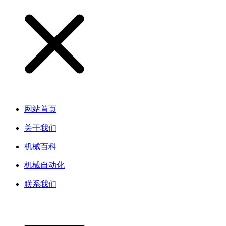
网站首页
关于我们
机械百科
机械自动化
联系我们