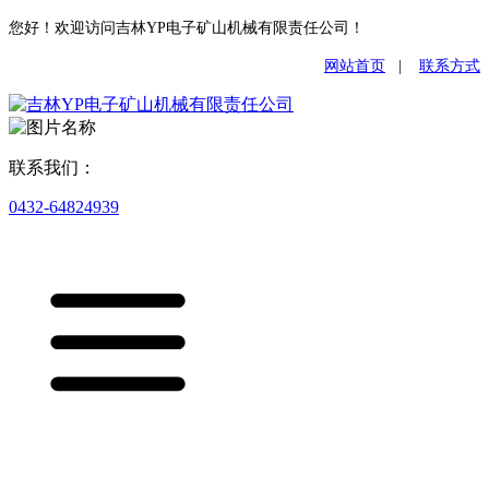
您好！欢迎访问吉林YP电子矿山机械有限责任公司！
网站首页
|
联系方式
联系我们：
0432-64824939