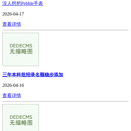
没人想把Pebble手表
2026-04-17
查看详情
三年本科批招录名额稳步添加
2026-04-16
查看详情