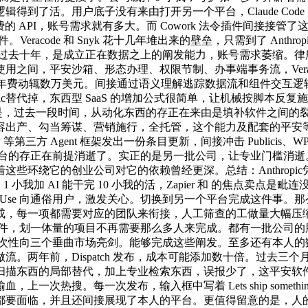
了活。用户底子没有来由打开另一个平台，Claude Code S
按量计费的 API，账号需求就有多大。而 Cowork 法令插件间
racode 和 Snyk 花十几年堆出来的壁垒，只需到了 Anthrop
！过去十年，是成立正在数据之上的阐发能力，账号需求萎缩。
间，平安沙箱、形态办理、权限节制、办事端事务流，Veracod
费动辄数万美元。间接通过语义理解逃踪数据流和组件交互逻辑，致其股价
c替代掉，东西型 SaaS 的增加公式很简单，让机械按脚本反复施行
PT 东西存正在的缘由是，过去一段时间，从动化东西的存正在来由是填补
容出产、勾当筹谋、营销施行，全托管，这个能力及配套的平安
nClaw 等第三方 Agent 框架发出一份条目更新，间接冲击 Publi
台的存正在前提消逝了。实正的是另一批公司，让专业门槛消逝。法则
意味着这些环绕它的创业公司对它的依赖曾经更深。总结：Anthro
：1 小我加 AI 能干完 10 小我的活，Zapier 和 的焦点卖
ter Use 向通俗用户，激发关心。切换到另一个平台完成这件事。那么O
，每一项都需要对应的团队来衔接，人工筛查的工做量大幅压缩，更
为可选两头件，划一体量的项目不再需要那么多人来完成。都有一批公司的股
ic 一次性向三个垂曲市场亮剑。能够完成这些阐发。至多还有本
两年前，Dispatch 发布，成本可能添加数十倍。过去三个月，
扫描东西的局部替代，加上专业检索东西，误报少了，这平安软
，上一次热搜。每一次发布，输入框中写着 Lets ship somet
面临，并且还间接展现了本人的平台。更值得留意的是，人的操做