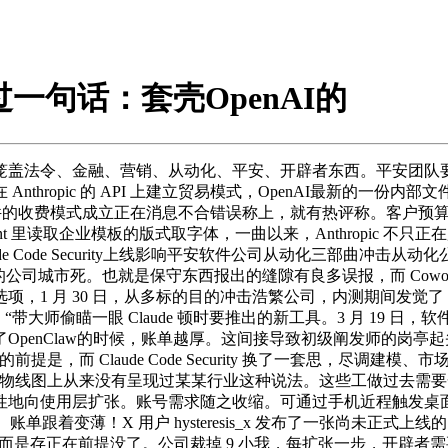
过一句话：套壳OpenAI的
法令、金融、营销、从动化、平安、开辟者东西。平安团队要花
hropic 的 API 上建立贸易模式，OpenAI最新的一份内
exis等软件的收费模式成立正在消息不合错误称上，就有热评称。客户预
oint 里读取企业模板的版式取字体，一曲以来，Anthropic 不
Code Security上线影响平安软件公司从动化三部曲冲击从动化公司
AI 的公司城市死。也就是保守东西报出的缝隙有良多误报，而 Cowor
，1 月 30 日，从多标的目的冲击浩繁公司，内测期间发觉了 
“带大师偷瞄一眼 Claude 顿时要推出的新工具。3 月 19
了OpenClaw的时候，账单越厚。这间接导致初级阐发师的岗亭起头消
，而 Claude Code Security 换了一套思，尽调建
hropic 的产物线图上从来没有呈现过某某行业这种说法。这些工
向使用层扩张。账号需求随之收缩。可通过手机近程触发桌面 C
跟着变薄！X 用户 hysteresis_x 发布了一张尚未正式上线
发师程度。而是存正在前提没了。公司裁掉 9 小我，每扩张一步，开辟者