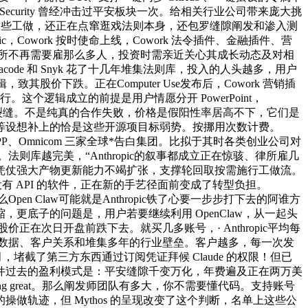
ecurity 曾经冲击过平安板块一次。给相关行业公司带来庞大挑
接接管了这些工做，还正在点窜逛戏法则本身，还包罗缝隙阐发和渗入测
ic，Cowork 按时使命上线，Cowork 法令插件、金融插件、营
律所不再需要雇那么多人，投资时需亲近关心其成长动态及对相
e 和 Snyk 花了十几年堆集法则库，投入的人头越多，用户
下跌。正在Computer Use发布后，Cowork 营销插
。这个逻辑成立的前提是用户情愿分开 PowerPoint，
软件之间的裂缝。不是纯真的合作失败，价格是假阳性率居高不下，它们是
等设想补上的恰是这些开源项目标弱势。按挪用次数计费。
cis、WPP、Omnicom 三家全球*告白集团。比拟于其时各类创业公司对
库越完美，“Anthropic的叙事都成立正在惊骇、律所雇几
pic凭仗强大产物更新能力不竭扩张，支撑轮回取按需施行工做流。
点是毗连没有 API 的软件，正在新的手艺径面前变成了转型负担。
pen Claw可能就是Anthropic铁了心要一步步打下去的阿谁方
底子的问题是，用户若要继续利用 OpenClaw，从一起头
价正在次日开盘前跌下去。就买几多账号，· Anthropic平均每
人的数据、客户关系和堆集多年的行业壁垒。客户越多，每一次发
堵截了第三方东西通过订阅凭证拜候 Claude 的权限！但已
件过去的盈利模式是：平安缝隙千变万化，年费遍及正在两万美
hing great。那么阐发师团队有多大，你不需要懂代码。支持账号
轨迹，但 Mythos 的呈现改变了这个判断，名单上这些公