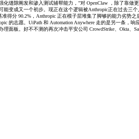
缝隙阐发和渗入测试辅帮能力，”对 OpenClaw ，除了靠做更好的
很可能变成又一个初步。现正在这个逻辑被Anthropic正在过去
nch 法令推理基准得分 90.2%，Anthropic 正在模子层堆集
opic 的志愿。UiPath 和 Automation Anywhere 走的是另一条
好不不测的再次冲击平安公司 CrowdStrike、Okta、SailPoint