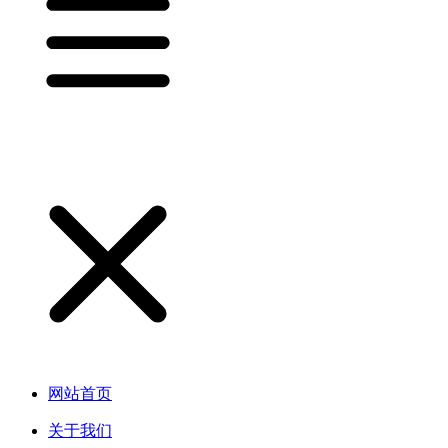
网站首页
关于我们