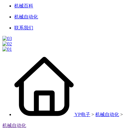
机械百科
机械自动化
联系我们
YP电子
>
机械自动化
>
机械自动化