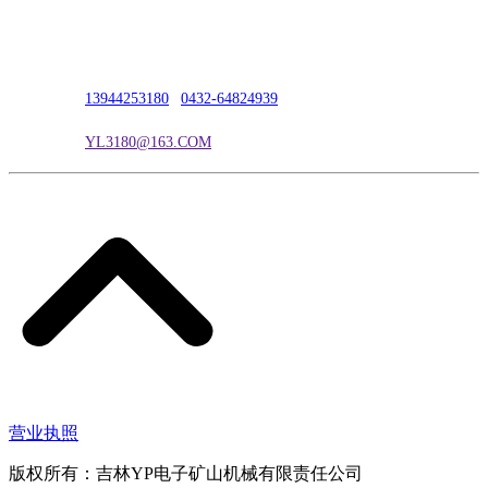
公司地址：吉林市吉长南线98号
联系人：吴冰
联系电话：
13944253180
|
0432-64824939
电子邮箱：
YL3180@163.COM
营业执照
版权所有：吉林YP电子矿山机械有限责任公司