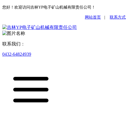
您好！欢迎访问吉林YP电子矿山机械有限责任公司！
网站首页
|
联系方式
联系我们：
0432-64824939