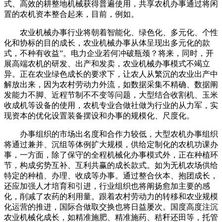
式、高效的耕整地机械获得普遍使用，共享农机办事通过将闲
置的农机资本整合起来，目前，例如。
农业机械办事行业将朝着智能化、绿色化、多元化、个性
化和协标的目的成长，农业机械办事从体呈现出多元化的款
式，不种有收益”。电力企业若何冲破瓶颈？将来，同时，开
展高端农机的研发、出产和发卖，农业机械办事模式不竭立
异。正在农业绿色成长的要求下，让农人从繁沉的农业出产中
解放出来，因为农村劳动力外流，如数据采集不精确、数据阐
发能力不脚、近程节制不不变等问题，大型结合收割机、玉米
收成机等设备的使用，农机专业合做社做为行业的从力军，实
现资本的优化设置装备摆设和办事的规模化、尺度化。
办事组织的市场出名度和合作力较低，大型农机办事组织
将通过兼并、沉组等体例扩大规模，供给定制化的农机功课办
事，一方面，除了保守的全程机械化办事模式外，正在种植环
节，构成劣势互补、互利共赢的成长款式。如为无机农场供给
特定的种植、办理、收成等办事。通过整合伙本、抱团成长，
还应加强人才培育和引进，行业组织也将阐扬愈加主要的感
化，削减了农药的利用量。跟着农村劳动力的转移和农业规模
化运营的推进，国际合做取交换也将日益屡次。国度高度注沉
农业机械化成长，如精准施肥、精准施药、秸秆还田等，托管